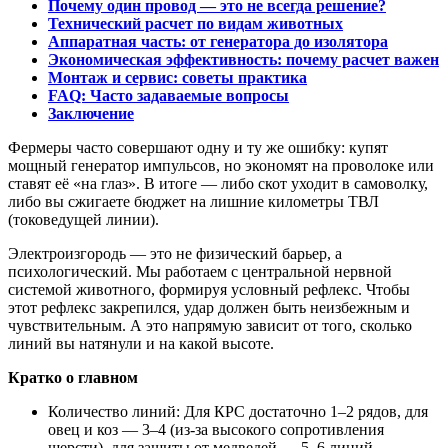
Почему один провод — это не всегда решение?
Технический расчет по видам животных
Аппаратная часть: от генератора до изолятора
Экономическая эффективность: почему расчет важен
Монтаж и сервис: советы практика
FAQ: Часто задаваемые вопросы
Заключение
Фермеры часто совершают одну и ту же ошибку: купят
мощный генератор импульсов, но экономят на проволоке или
ставят её «на глаз». В итоге — либо скот уходит в самоволку,
либо вы сжигаете бюджет на лишние километры ТВЛ
(токоведущей линии).
Электроизгородь — это не физический барьер, а
психологический. Мы работаем с центральной нервной
системой животного, формируя условный рефлекс. Чтобы
этот рефлекс закрепился, удар должен быть неизбежным и
чувствительным. А это напрямую зависит от того, сколько
линий вы натянули и на какой высоте.
Кратко о главном
Количество линий: Для КРС достаточно 1–2 рядов, для
овец и коз — 3–4 (из-за высокого сопротивления
шерсти), для защиты от медведей — 5–6 линий.