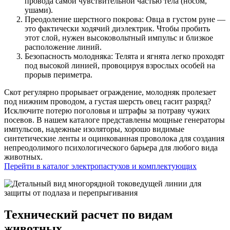
провода самой чувствительной частью тела (носом,
ушами).
Преодоление шерстного покрова: Овца в густом руне —
это фактически ходячий диэлектрик. Чтобы пробить
этот слой, нужен высоковольтный импульс и близкое
расположение линий.
Безопасность молодняка: Телята и ягнята легко проходят
под высокой линией, провоцируя взрослых особей на
прорыв периметра.
Скот регулярно прорывает ограждение, молодняк пролезает
под нижним проводом, а густая шерсть овец гасит разряд?
Исключите потерю поголовья и штрафы за потраву чужих
посевов. В нашем каталоге представлены мощные генераторы
импульсов, надежные изоляторы, хорошо видимые
синтетические ленты и оцинкованная проволока для создания
непреодолимого психологического барьера для любого вида
животных.
Перейти в каталог электропастухов и комплектующих
Технический расчет по видам
животных