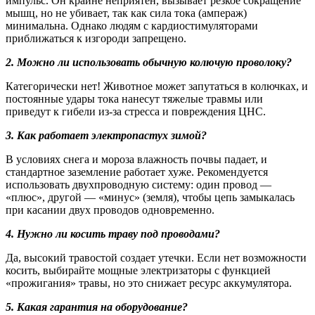
импульс. Он крайне неприятен, вызывает резкое сокращение
мышц, но не убивает, так как сила тока (ампераж)
минимальна. Однако людям с кардиостимуляторами
приближаться к изгороди запрещено.
2. Можно ли использовать обычную колючую проволоку?
Категорически нет! Животное может запутаться в колючках, и
постоянные удары тока нанесут тяжелые травмы или
приведут к гибели из-за стресса и повреждения ЦНС.
3. Как работает электропастух зимой?
В условиях снега и мороза влажность почвы падает, и
стандартное заземление работает хуже. Рекомендуется
использовать двухпроводную систему: один провод —
«плюс», другой — «минус» (земля), чтобы цепь замыкалась
при касании двух проводов одновременно.
4. Нужно ли косить траву под проводами?
Да, высокий травостой создает утечки. Если нет возможности
косить, выбирайте мощные электризаторы с функцией
«прожигания» травы, но это снижает ресурс аккумулятора.
5. Какая гарантия на оборудование?