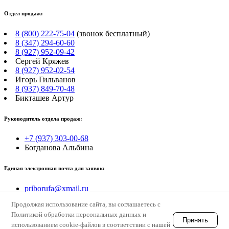
Отдел продаж:
8 (800) 222-75-04
(звонок бесплатный)
8 (347) 294-60-60
8 (927) 952-09-42
Сергей Кряжев
8 (927) 952-02-54
Игорь Гильванов
8 (937) 849-70-48
Бикташев Артур
Руководитель отдела продаж:
+7 (937) 303-00-68
Богданова Альбина
Единая электронная почта для заявок:
priborufa@xmail.ru
Продолжая использование сайта, вы соглашаетесь с
© electropastux
Политикой обработки персональных данных и
Принять
использованием cookie-файлов в соответствии с нашей