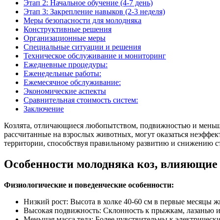
Этап 2: Начальное обучение (4-7 день)
Этап 3: Закрепление навыков (2-3 неделя)
Меры безопасности для молодняка
Конструктивные решения
Организационные меры
Специальные ситуации и решения
Техническое обслуживание и мониторинг
Ежедневные процедуры:
Еженедельные работы:
Ежемесячное обслуживание:
Экономические аспекты
Сравнительная стоимость систем:
Заключение
Козлята, отличающиеся любопытством, подвижностью и меньши
рассчитанные на взрослых животных, могут оказаться неэффе
территории, способствуя правильному развитию и снижению стр
Особенности молодняка коз, влияющие
Физиологические и поведенческие особенности:
Низкий рост: Высота в холке 40-60 см в первые месяцы 
Высокая подвижность: Склонность к прыжкам, лазанью 
Меньшая масса тела: Более чувствительны к электрическ