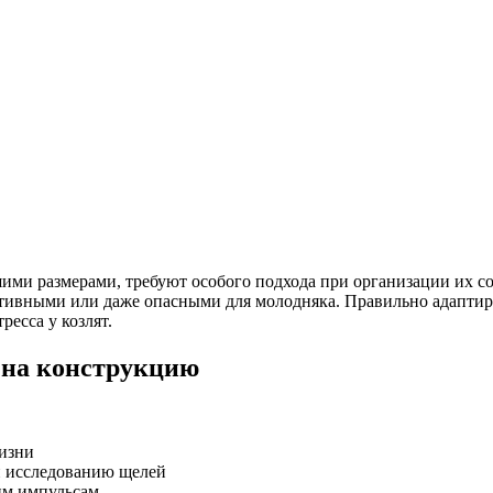
ми размерами, требуют особого подхода при организации их с
ктивными или даже опасными для молодняка. Правильно адаптир
есса у козлят.
 на конструкцию
жизни
и исследованию щелей
им импульсам